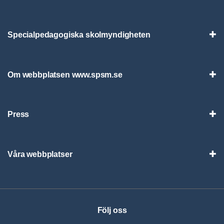
Specialpedagogiska skolmyndigheten
Vis
Om webbplatsen www.spsm.se
Vis
Press
Visa
Våra webbplatser
Visa
Följ oss