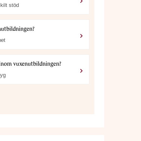
ilt stöd
utbildningen
?
het
 inom
vuxenutbildningen
?
tyg