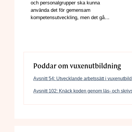
och personalgrupper ska kunna
använda det för gemensam
kompetensutveckling, men det går
också bra att använda det på egen
hand.
Poddar om vuxenutbildning
Avsnitt 54: Utvecklande arbetssätt i vuxenutbi
Avsnitt 102: Knäck koden genom läs- och skriv