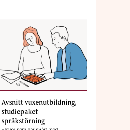
Avsnitt vuxenutbildning,
studiepaket
språkstörning
Elever som har svårt med