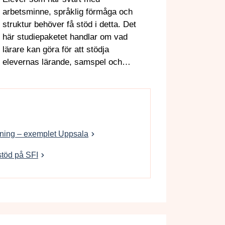
arbetsminne, språklig förmåga och
struktur behöver få stöd i detta. Det
här studiepaketet handlar om vad
lärare kan göra för att stödja
elevernas lärande, samspel och
kunskapsutveckling.
ldning – exemplet Uppsala
stöd på SFI