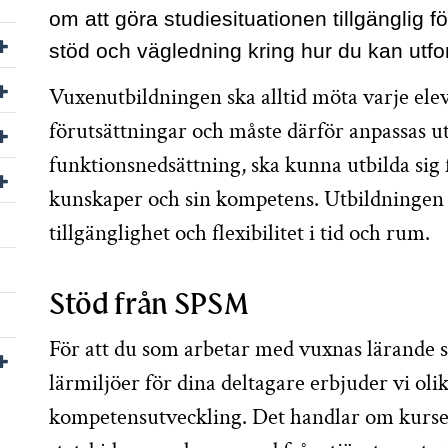
om att göra studiesituationen tillgänglig 
Visa/dölj undersidor till Sök statsbidrag
stöd och vägledning kring hur du kan utfor
Visa/dölj undersidor till Skolutveckling
Vuxenutbildningen ska alltid möta varje ele
förutsättningar och måste därför anpassas ut
Visa/dölj undersidor till Undervisning
funktionsnedsättning, ska kunna utbilda sig 
Visa/dölj undersidor till Språk och kommunikation
kunskaper och sin kompetens. Utbildningen 
tillgänglighet och flexibilitet i tid och rum.
Stöd från SPSM
För att du som arbetar med vuxnas lärande s
Visa/dölj undersidor till För dig som är elev
lärmiljöer för dina deltagare erbjuder vi oli
kompetensutveckling. Det handlar om kurser