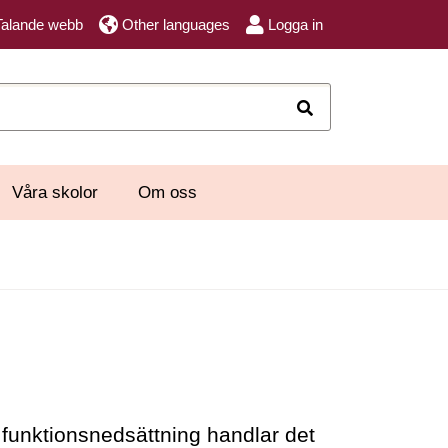
Talande webb
Other languages
Logga in
Sök
Våra skolor
Om oss
unktionsnedsättning handlar det