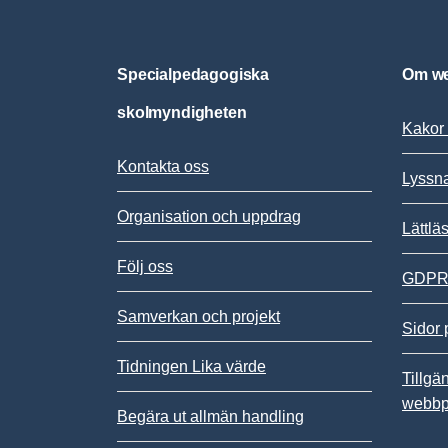
Specialpedagogiska
Om we
skolmyndigheten
Kakor 
Kontakta oss
Lyssn
Organisation och uppdrag
Lättlä
Följ oss
GDPR,
Samverkan och projekt
Sidor 
Tidningen Lika värde
Tillgä
webbp
Begära ut allmän handling