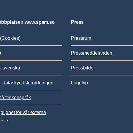
bbplatsen www.spsm.se
Press
(Cookies)
Pressrum
a
Pressmeddelanden
st svenska
Pressbilder
 dataskyddsförordningen
Logotyp
på teckenspråk
nglighet för vår externa
lats