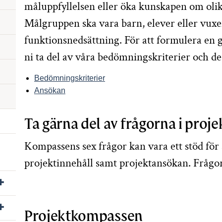
måluppfyllelsen eller öka kunskapen om olik
Målgruppen ska vara barn, elever eller vu
funktionsnedsättning. För att formulera 
ni ta del av våra bedömningskriterier och d
Bedömningskriterier
Ansökan
Ta gärna del av frågorna i pro
Kompassens sex frågor kan vara ett stöd för
projektinnehåll samt projektansökan. Frågor
Visa/dölj undersidor till Folkhögskola
Visa/dölj undersidor till Privatpersoner
Projektkompassen