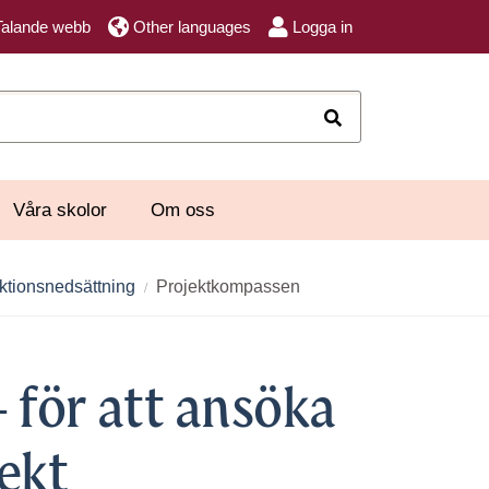
Talande webb
Other languages
Logga in
Sök
Våra skolor
Om oss
nktionsnedsättning
Projektkompassen
 för att ansöka
ekt