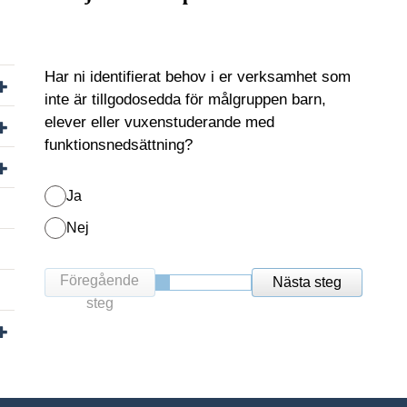
Har ni identifierat behov i er verksamhet som
Visa/dölj undersidor till Skolutveckling
inte är tillgodosedda för målgruppen barn,
Visa/dölj undersidor till Undervisning
elever eller vuxenstuderande med
funktionsnedsättning?
Visa/dölj undersidor till Språk och kommunikation
Ja
Nej
Föregående
Nästa steg
steg
Visa/dölj undersidor till För dig som är elev