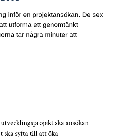
ing inför en projektansökan. De sex
 att utforma ett genomtänkt
orna tar några minuter att
ojekt för barn och elever med funktionsnedsättning
ör utvecklingsprojekt ska ansökan
ka syfta till att öka