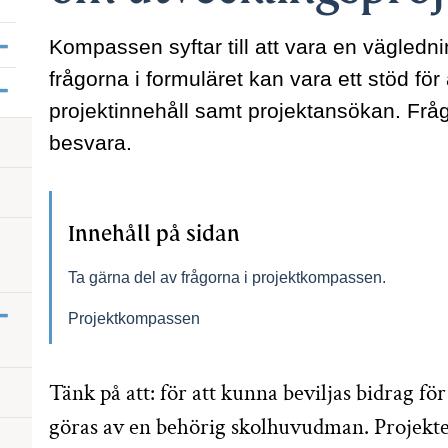
Visa/dölj undersidor till Sök statsbidrag
Kompassen syftar till att vara en vägledn
frågorna i formuläret kan vara ett stöd för
Visa/dölj undersidor till Skolor och förskolor
projektinnehåll samt projektansökan. Fråg
besvara.
Innehåll på sidan
Ta gärna del av frågorna i projektkompassen.
Visa/dölj undersidor till Utvecklingspr
Projektkompassen
Tänk på att: för att kunna beviljas bidrag f
göras av en behörig skolhuvudman. Projektet s