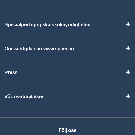
Specialpedagogiska skolmyndigheten
Vis
Om webbplatsen www.spsm.se
Vis
Press
Visa
Våra webbplatser
Visa
Följ oss