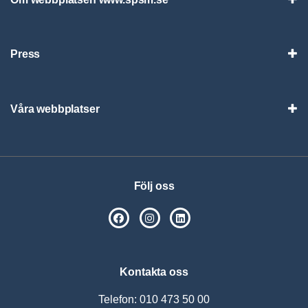
Vis
Press
Visa
Våra webbplatser
Visa
Följ oss
SPSM på Facebook
SPSM på Instagram
Följ oss på Linkedin
Kontakta oss
Telefon: 010 473 50 00