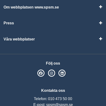
Om webbplatsen www.spsm.se
Vis
Press
Visa
Våra webbplatser
Visa
Följ oss
SPSM på Facebook
SPSM på Instagram
Följ oss på Linkedin
Kontakta oss
Telefon: 010 473 50 00
E-post:
spsm@spsm.se