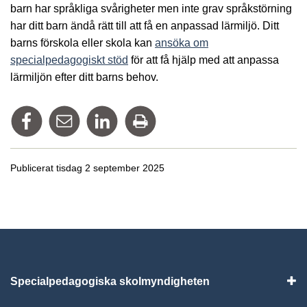
barn har språkliga svårigheter men inte grav språkstörning
har ditt barn ändå rätt till att få en anpassad lärmiljö. Ditt
barns förskola eller skola kan
ansöka om
specialpedagogiskt stöd
för att få hjälp med att anpassa
lärmiljön efter ditt barns behov.
Dela på Facebook
Tipsa via mail
Dela på Linkedin
Skriv ut
Publicerat tisdag 2 september 2025
Specialpedagogiska skolmyndigheten
Vis