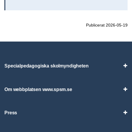
Publicerat 2026-05-19
Specialpedagogiska skolmyndigheten
Vis
Om webbplatsen www.spsm.se
Vis
Press
Visa