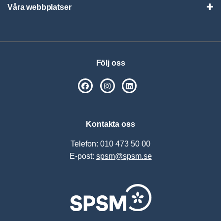
Våra webbplatser
Visa
Följ oss
SPSM på Facebook
SPSM på Instagram
Följ oss på Linkedin
Kontakta oss
Telefon: 010 473 50 00
E-post:
spsm@spsm.se