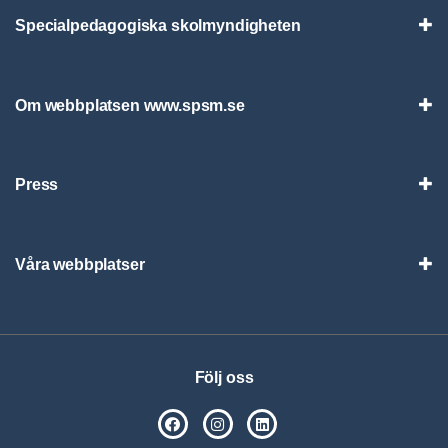
Specialpedagogiska skolmyndigheten
Vis
Om webbplatsen www.spsm.se
Vis
Press
Visa
Våra webbplatser
Visa
Följ oss
SPSM på Facebook
SPSM på Instagram
Följ oss på Linkedin