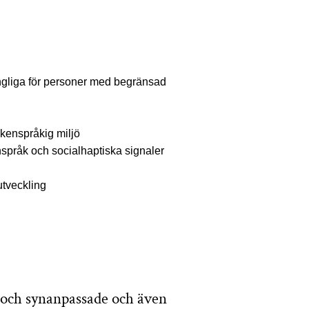
ängliga för personer med begränsad
ckenspråkig miljö
enspråk och socialhaptiska signaler
utveckling
- och synanpassade och även