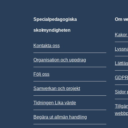
Specialpedagogiska
Om we
skolmyndigheten
Kakor 
Kontakta oss
Lyssn
Organisation och uppdrag
Lättlä
Följ oss
GDPR,
Samverkan och projekt
Sidor 
Tidningen Lika värde
Tillgä
webbp
Begära ut allmän handling