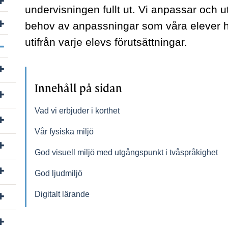
undervisningen fullt ut. Vi anpassar och ut
Visa/dölj undersidor till Sök till Rh-anpassad utbildning
behov av anpassningar som våra elever h
utifrån varje elevs förutsättningar.
Visa/dölj undersidor till Specialskolor
Visa/dölj undersidor till Birgittaskolan
Innehåll på sidan
Visa/dölj undersidor till Ekeskolan
Vad vi erbjuder i korthet
Visa/dölj undersidor till Hällsboskolan Kungsholmen
Vår fysiska miljö
Visa/dölj undersidor till Hällsboskolan Mälarhöjden
God visuell miljö med utgångspunkt i tvåspråkighet
Visa/dölj undersidor till Hällsboskolan Umeå
God ljudmiljö
Visa/dölj undersidor till Kristinaskolan
Digitalt lärande
Visa/dölj undersidor till Manillaskolan