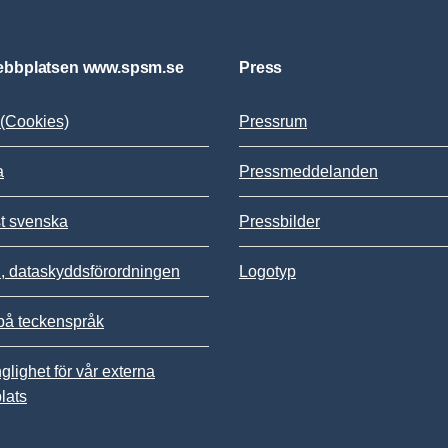
bbplatsen www.spsm.se
Press
(Cookies)
Pressrum
a
Pressmeddelanden
st svenska
Pressbilder
 dataskyddsförordningen
Logotyp
på teckenspråk
nglighet för vår externa
lats