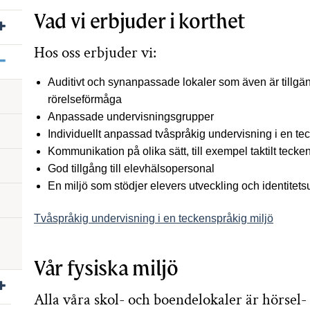
Vad vi erbjuder i korthet
Visa/dölj undersidor till Vänerskolan
Hos oss erbjuder vi:
Visa/dölj undersidor till Åsbackaskolan
Auditivt och synanpassade lokaler som även är tillg
rörelseförmåga
Anpassade undervisningsgrupper
Individuellt anpassad tvåspråkig undervisning i en te
Kommunikation på olika sätt, till exempel taktilt teck
God tillgång till elevhälsopersonal
En miljö som stödjer elevers utveckling och identitets
Tvåspråkig undervisning i en teckenspråkig miljö
Vår fysiska miljö
Visa/dölj undersidor till Östervångsskolan
Alla våra skol- och boendelokaler är hörsel