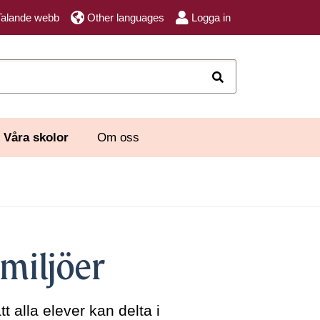
Talande webb
Other languages
Logga in
Sök
Våra skolor
Om oss
miljöer
t alla elever kan delta i