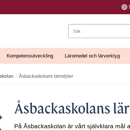
Sök
Kompetensutveckling
Läromedel och lärverktyg
skolan
Åsbackaskolans lärmiljöer
Åsbackaskolans lär
Visa/dölj undersidor till Om specialskolan
På Åsbackaskolan är vårt självklara mål at
Visa/dölj undersidor till Sök till specialskola