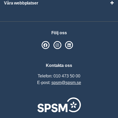
Våra webbplatser
Visa
Följ oss
SPSM på Facebook
SPSM på Instagram
Följ oss på Linkedin
Kontakta oss
Telefon: 010 473 50 00
E-post:
spsm@spsm.se