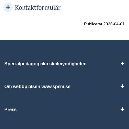
Kontaktformulär
Publicerat 2026-04-01
Specialpedagogiska skolmyndigheten
Vis
Om webbplatsen www.spsm.se
Vis
Press
Visa