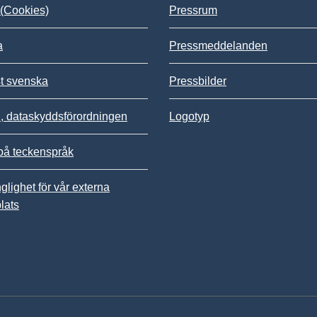
(Cookies)
Pressrum
a
Pressmeddelanden
st svenska
Pressbilder
 dataskyddsförordningen
Logotyp
på teckenspråk
nglighet för vår externa
lats