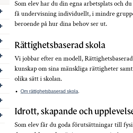
Som elev har du din egna arbetsplats och d
Visa/dölj undersidor till Hällsboskolan Kungsholmen
få undervisning individuellt, i mindre gruppe
beroende på hur dina behov ser ut.
Visa/dölj undersidor till Hällsboskolan Mälarhöjden
Visa/dölj undersidor till Hällsboskolan Umeå
Rättighetsbaserad skola
Visa/dölj undersidor till Kristinaskolan
Vi jobbar efter en modell, Rättighetsbaserad 
kunskap om sina mänskliga rättigheter samti
Visa/dölj undersidor till Manillaskolan
olika sätt i skolan.
Visa/dölj undersidor till Vänerskolan
Om rättighetsbaserad skola
.
Visa/dölj undersidor till Åsbackaskolan
Idrott, skapande och upplevels
Visa/dölj undersidor till Östervångsskolan
Som elev får du goda förutsättningar till fysi