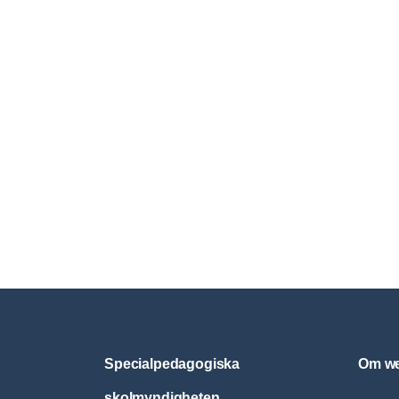
Specialpedagogiska
Om we
skolmyndigheten