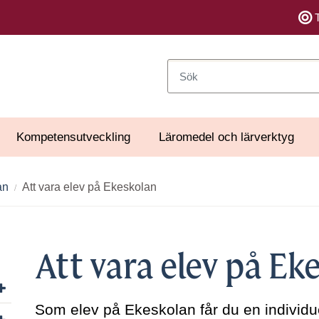
Sök
Kompetensutveckling
Läromedel och lärverktyg
an
Att vara elev på Ekeskolan
Att vara elev på Ek
Visa/dölj undersidor till Om specialskolan
Som elev på Ekeskolan får du en individ
Visa/dölj undersidor till Sök till specialskola