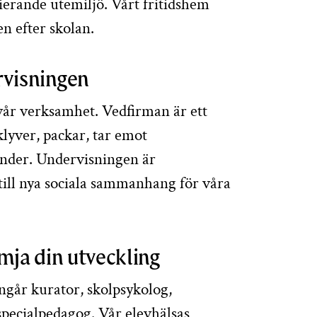
ierande utemiljö. Vårt fritidshem
n efter skolan.
rvisningen
 vår verksamhet. Vedfirman är ett
klyver, packar, tar emot
kunder. Undervisningen är
ill nya sociala sammanhang för våra
ämja din utveckling
ngår kurator, skolpsykolog,
 specialpedagog. Vår elevhälsas