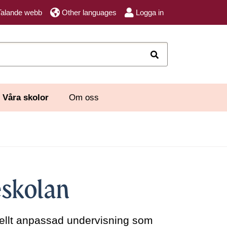
Talande webb
Other languages
Logga in
Sök
Våra skolor
Om oss
eskolan
uellt anpassad undervisning som