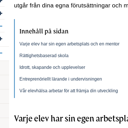
utgår från dina egna förutsättningar och m
Visa/dölj undersidor till Sök till Rh-anpassad utbildning
Visa/dölj undersidor till Specialskolor
Innehåll på sidan
Visa/dölj undersidor till Birgittaskolan
Varje elev har sin egen arbetsplats och en mentor
Visa/dölj undersidor till Ekeskolan
Rättighetsbaserad skola
Idrott, skapande och upplevelser
Entreprenöriellt lärande i undervisningen
Vår elevhälsa arbetar för att främja din utveckling
Varje elev har sin egen arbetsp