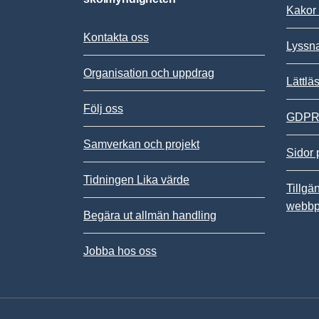
Kakor 
Kontakta oss
Lyssn
Organisation och uppdrag
Lättlä
Följ oss
GDPR,
Samverkan och projekt
Sidor 
Tidningen Lika värde
Tillgä
webbp
Begära ut allmän handling
Jobba hos oss