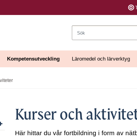
Sök
Kompetensutveckling
Läromedel och lärverktyg
viteter
Kurser och aktivite
Visa/dölj undersidor till Forskning
Här hittar du vår fortbildning i form av n