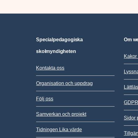
Specialpedagogiska
Om we
skolmyndigheten
Kakor 
Kontakta oss
Lyssn
Organisation och uppdrag
Lättlä
Följ oss
GDPR,
Samverkan och projekt
Sidor 
Tidningen Lika värde
Tillgä