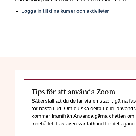
Logga in till dina kurser och aktiviteter
Tips för att använda Zoom
Säkerställ att du deltar via en stabil, gärna fast uppkoppling.
för bästa ljud. Om du ska delta i bild, använd webbkamera och se till att ljus
kommer framifrån Använda gärna chatten om du har frågor om teknik eller
innehållet. Läs även vår lathund för de