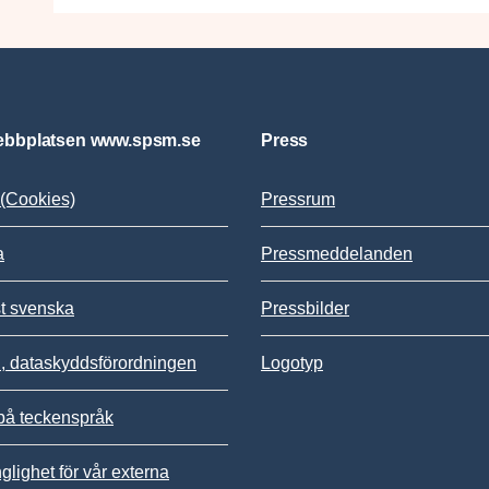
bbplatsen www.spsm.se
Press
(Cookies)
Pressrum
a
Pressmeddelanden
st svenska
Pressbilder
 dataskyddsförordningen
Logotyp
på teckenspråk
nglighet för vår externa