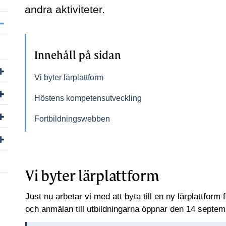
andra aktiviteter.
Visa/dölj undersidor till Kurser och aktiviteter
Innehåll på sidan
Visa/dölj undersidor till Inspelade webbinarier och föreläsningar
Vi byter lärplattform
Visa/dölj undersidor till Evenemang
Höstens kompetensutveckling
Visa/dölj undersidor till Inspiration – Lika värde
Fortbildningswebben
Visa/dölj undersidor till Litteraturtips
Vi byter lärplattform
Just nu arbetar vi med att byta till en ny lärplattform
och anmälan till utbildningarna öppnar den 14 septem