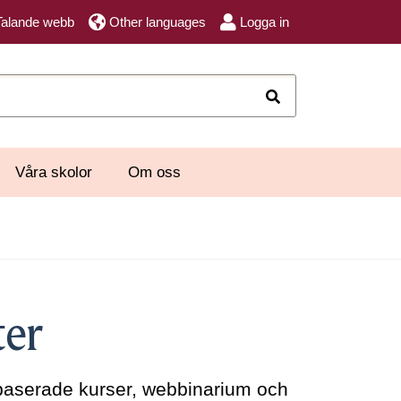
Talande webb
Other languages
Logga in
Sök
Våra skolor
Om oss
ter
ätbaserade kurser, webbinarium och