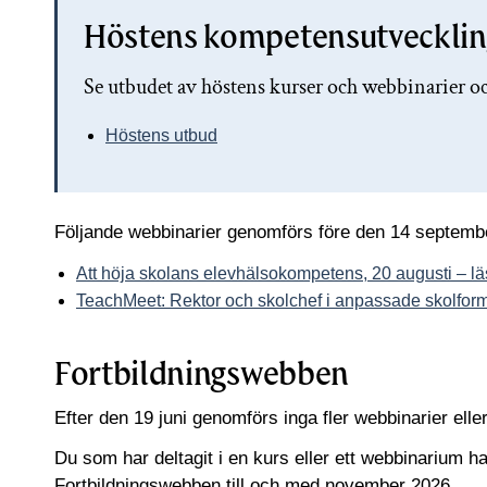
Höstens kompetensutvecklin
Se utbudet av höstens kurser och webbinarier o
Höstens utbud
Följande webbinarier genomförs före den 14 septembe
Att höja skolans elevhälsokompetens, 20 augusti – l
TeachMeet: Rektor och skolchef i anpassade skolfor
Fortbildningswebben
Efter den 19 juni genomförs inga fler webbinarier elle
Du som har deltagit i en kurs eller ett webbinarium har t
Fortbildningswebben till och med november 2026.