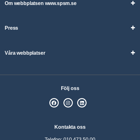
Om webbplatsen www.spsm.se
Vis
Press
Visa
Våra webbplatser
Visa
Följ oss
SPSM på Facebook
SPSM på Instagram
Följ oss på Linkedin
Kontakta oss
Telefon: 010 473 50 00