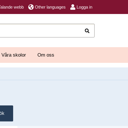
Talande webb
Other languages
Logga in
Sök
Våra skolor
Om oss
ök