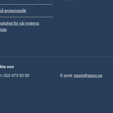
på teckenspråk
nglighet för vår externa
lats
kta oss
n: 010 473 50 00
E-post:
spsm@spsm.se