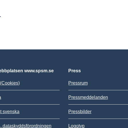
r
bbplatsen www.spsm.se
Press
(Cookies)
Pressrum
a
Pressmeddelanden
st svenska
Pressbilder
 dataskyddsförordningen
Logotyp