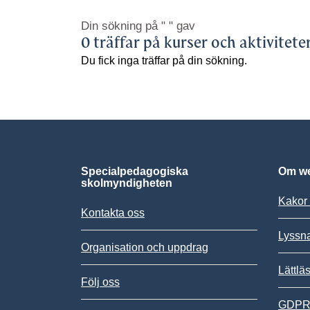
Din sökning på
" "
gav
0 träffar på kurser och aktivitete
Du fick inga träffar på din sökning.
Specialpedagogiska
Om we
skolmyndigheten
Kakor 
Kontakta oss
Lyssn
Organisation och uppdrag
Lättlä
Följ oss
GDPR,