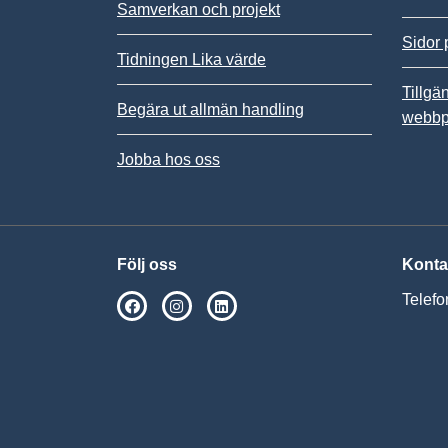
Samverkan och projekt
Sidor 
Tidningen Lika värde
Tillgä
Begära ut allmän handling
webbp
Jobba hos oss
Följ oss
Konta
Telefo
SPSM på Facebook
SPSM på Instagram
Följ oss på Linkedin