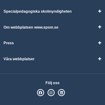
Specialpedagogiska skolmyndigheten
Vis
Om webbplatsen www.spsm.se
Vis
Press
Visa
Våra webbplatser
Visa
Följ oss
SPSM på Facebook
SPSM på Instagram
Följ oss på Linkedin