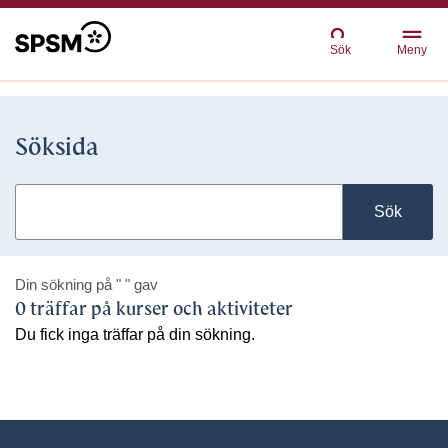
Sök
Meny
Söksida
Sök
Din sökning på
" "
gav
0 träffar på kurser och aktiviteter
Du fick inga träffar på din sökning.