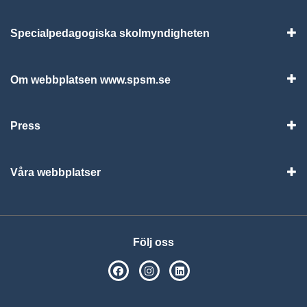
Specialpedagogiska skolmyndigheten
Vis
Om webbplatsen www.spsm.se
Vis
Press
Visa
Våra webbplatser
Visa
Följ oss
SPSM på Facebook
SPSM på Instagram
Följ oss på Linkedin