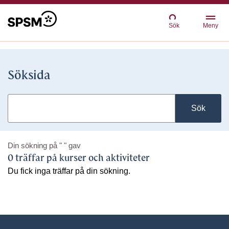
Sök
Meny
Söksida
Sök
Din sökning på
" "
gav
0 träffar på kurser och aktiviteter
Du fick inga träffar på din sökning.