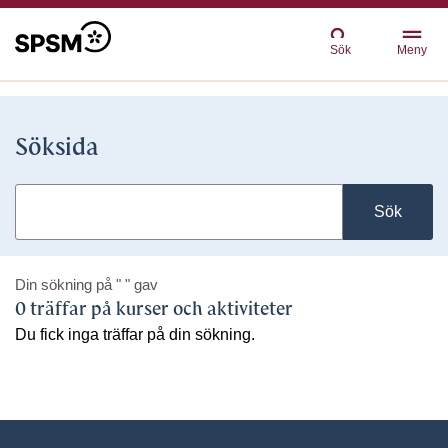
Sök
Meny
Söksida
Sök
Din sökning på
" "
gav
0 träffar på kurser och aktiviteter
Du fick inga träffar på din sökning.