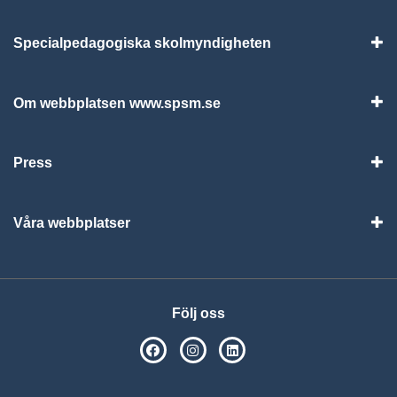
Specialpedagogiska skolmyndigheten
Vis
Om webbplatsen www.spsm.se
Vis
Press
Visa
Våra webbplatser
Visa
Följ oss
SPSM på Facebook
SPSM på Instagram
Följ oss på Linkedin