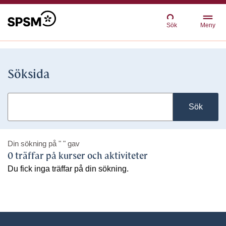
Sök
Meny
Söksida
Sök
Din sökning på
" "
gav
0 träffar på kurser och aktiviteter
Du fick inga träffar på din sökning.