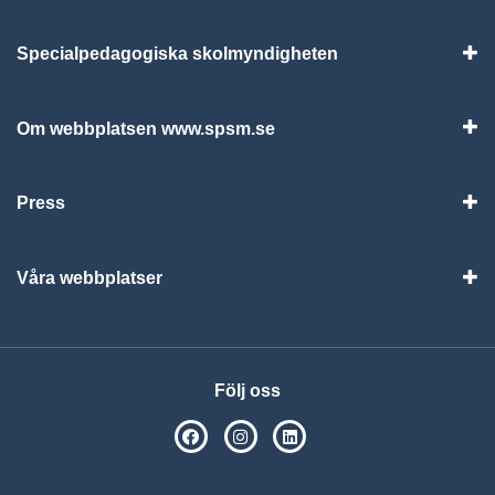
Specialpedagogiska skolmyndigheten
Vis
Om webbplatsen www.spsm.se
Vis
Press
Visa
Våra webbplatser
Visa
Följ oss
SPSM på Facebook
SPSM på Instagram
Följ oss på Linkedin