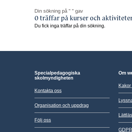
Din sökning på
" "
gav
0 träffar på kurser och aktivitete
Du fick inga träffar på din sökning.
Specialpedagogiska
Om we
skolmyndigheten
Kakor 
Kontakta oss
Lyssn
Organisation och uppdrag
Lättlä
Följ oss
GDPR,