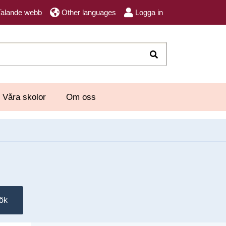
Talande webb
Other languages
Logga in
Sök
Våra skolor
Om oss
ök