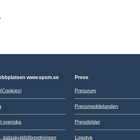
r
bbplatsen www.spsm.se
Press
(Cookies)
Pressrum
a
Pressmeddelanden
st svenska
Pressbilder
 dataskyddsförordningen
Logotyp