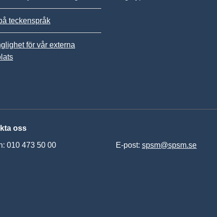
på teckenspråk
nglighet för vår externa
lats
kta oss
n: 010 473 50 00
E-post:
spsm@spsm.se