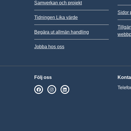
Samverkan och projekt
Sidor 
Tidningen Lika värde
Tillgä
Begära ut allmän handling
webbp
Jobba hos oss
Följ oss
Konta
Telefo
SPSM på Facebook
SPSM på Instagram
Följ oss på Linkedin