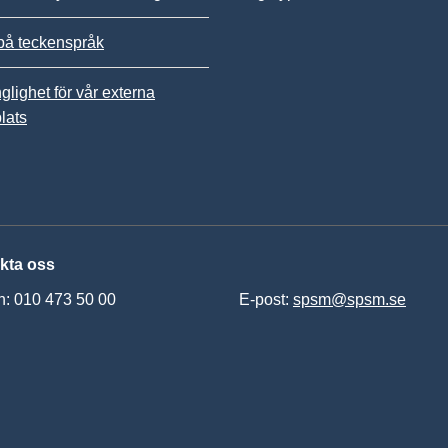
på teckenspråk
nglighet för vår externa
lats
kta oss
n: 010 473 50 00
E-post:
spsm@spsm.se