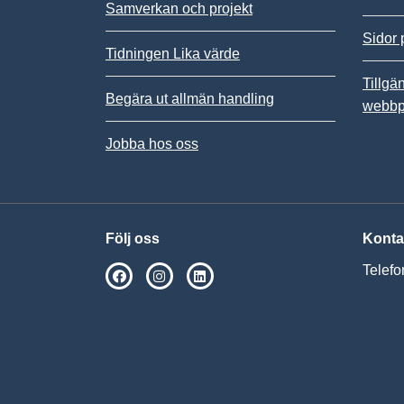
Samverkan och projekt
Sidor 
Tidningen Lika värde
Tillgä
Begära ut allmän handling
webbp
Jobba hos oss
Följ oss
Konta
Telefo
SPSM på Facebook
SPSM på Instagram
Följ oss på Linkedin