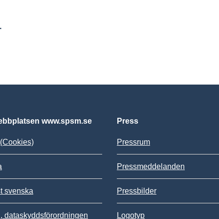
r
bbplatsen www.spsm.se
Press
(Cookies)
Pressrum
a
Pressmeddelanden
st svenska
Pressbilder
 dataskyddsförordningen
Logotyp