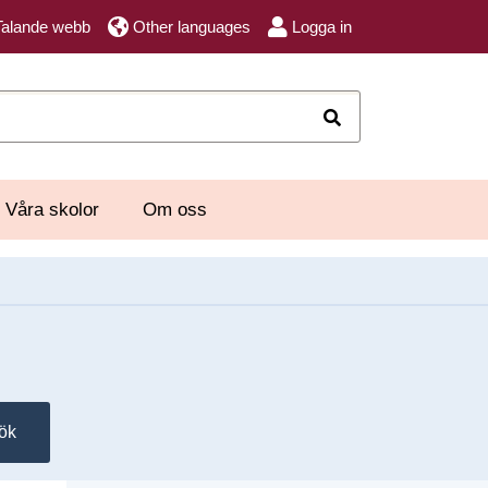
Talande webb
Other languages
Logga in
Sök
Våra skolor
Om oss
ök