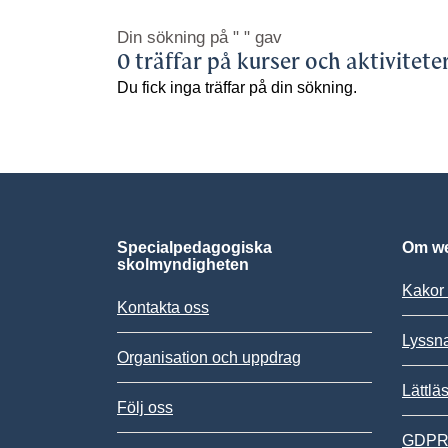
Din sökning på
" "
gav
0 träffar på kurser och aktivitete
Du fick inga träffar på din sökning.
Specialpedagogiska
Om we
skolmyndigheten
Kakor 
Kontakta oss
Lyssn
Organisation och uppdrag
Lättlä
Följ oss
GDPR,