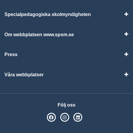
Specialpedagogiska skolmyndigheten
Vis
Om webbplatsen www.spsm.se
Vis
Press
Visa
Våra webbplatser
Visa
Följ oss
SPSM på Facebook
SPSM på Instagram
Följ oss på Linkedin