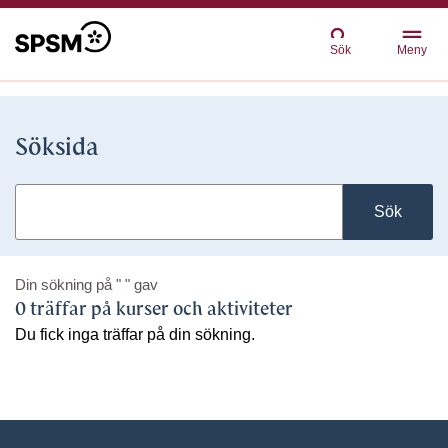
Sök
Meny
Söksida
Sök
Din sökning på
" "
gav
0 träffar på kurser och aktiviteter
Du fick inga träffar på din sökning.