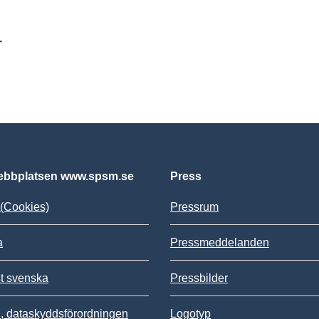
r
bbplatsen www.spsm.se
Press
(Cookies)
Pressrum
a
Pressmeddelanden
st svenska
Pressbilder
 dataskyddsförordningen
Logotyp