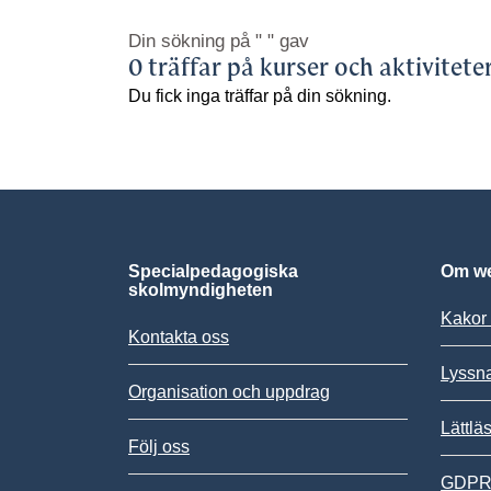
Din sökning på
" "
gav
0 träffar på kurser och aktivitete
Du fick inga träffar på din sökning.
Specialpedagogiska
Om we
skolmyndigheten
Kakor 
Kontakta oss
Lyssn
Organisation och uppdrag
Lättlä
Följ oss
GDPR,