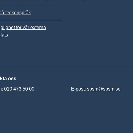
på teckenspråk
nglighet för vår externa
lats
kta oss
n: 010 473 50 00
E-post:
spsm@spsm.se