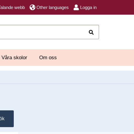
Talande webb
Other languages
Logga in
Sök
Våra skolor
Om oss
ök