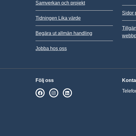
Samverkan och projekt
Sidor 
Tidningen Lika värde
Tillgä
Begära ut allmän handling
webbp
Jobba hos oss
Följ oss
Konta
Telefo
SPSM på Facebook
SPSM på Instagram
Följ oss på Linkedin