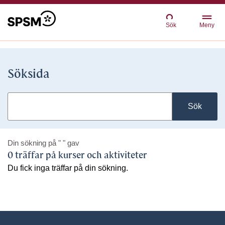
Sök
Meny
Söksida
Sök
Din sökning på
" "
gav
0 träffar på kurser och aktiviteter
Du fick inga träffar på din sökning.