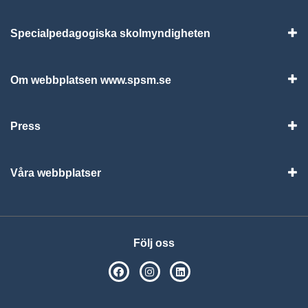
Specialpedagogiska skolmyndigheten
Vis
Om webbplatsen www.spsm.se
Vis
Press
Visa
Våra webbplatser
Visa
Följ oss
SPSM på Facebook
SPSM på Instagram
Följ oss på Linkedin