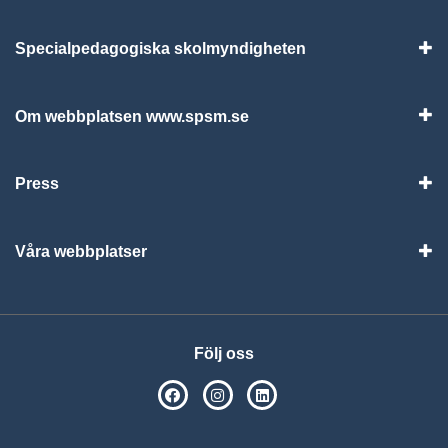
Specialpedagogiska skolmyndigheten
Vis
Om webbplatsen www.spsm.se
Vis
Press
Visa
Våra webbplatser
Visa
Följ oss
SPSM på Facebook
SPSM på Instagram
Följ oss på Linkedin