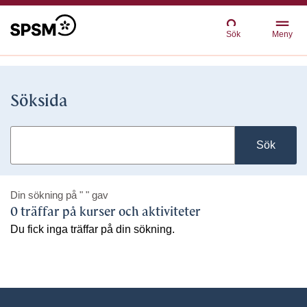
Sök
Meny
Söksida
Sök
Din sökning på
" "
gav
0 träffar på kurser och aktiviteter
Du fick inga träffar på din sökning.