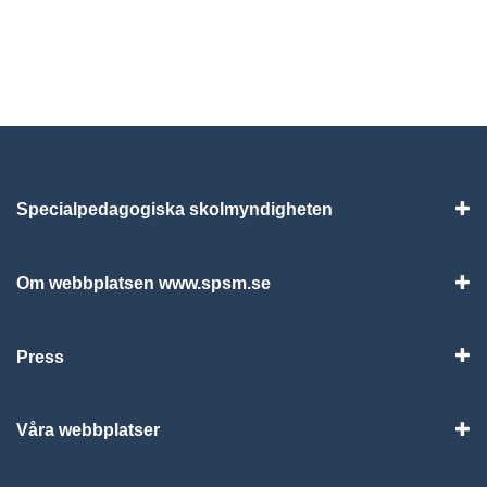
Specialpedagogiska skolmyndigheten
Vis
Om webbplatsen www.spsm.se
Vis
Press
Visa
Våra webbplatser
Visa