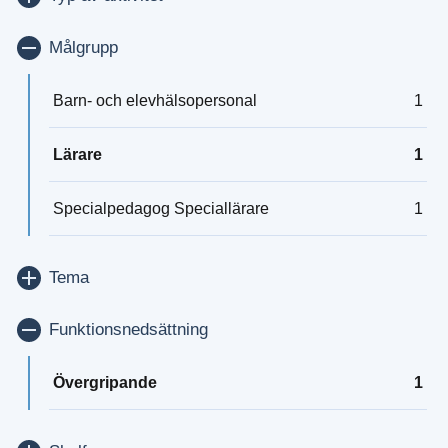
Visa/dölj
Målgrupp
Barn- och elevhälsopersonal
1
Lärare
1
Specialpedagog Speciallärare
1
Visa/dölj
Tema
Visa/dölj
Funktionsnedsättning
Övergripande
1