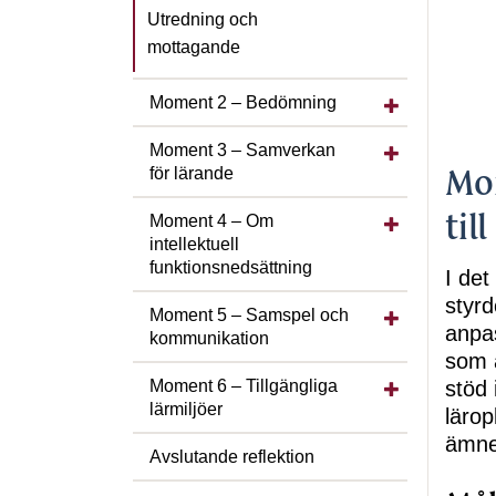
Utredning och
mottagande
Visa/dölj unde
Moment 2 – Bedömning
Visa/dölj unde
Moment 3 – Samverkan
Mo
för lärande
Visa/dölj unde
til
Moment 4 – Om
intellektuell
funktionsnedsättning
I de
styrd
Visa/dölj und
Moment 5 – Samspel och
anpa
kommunikation
som 
Visa/dölj under
stöd 
Moment 6 – Tillgängliga
lärmiljöer
läro
ämne
Avslutande reflektion