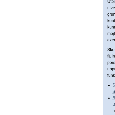
Utbi
utve
grun
kont
kunn
möjl
exem
Skol
få i
pers
uppm
funk
S
S
B
B
b