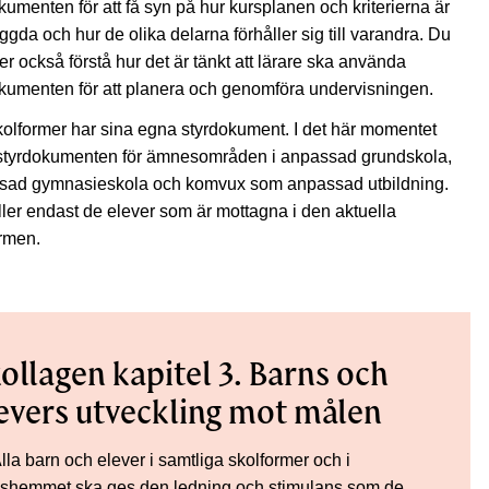
kumenten för att få syn på hur kursplanen och kriterierna är
gda och hur de olika delarna förhåller sig till varandra. Du
r också förstå hur det är tänkt att lärare ska använda
kumenten för att planera och genomföra undervisningen.
kolformer har sina egna styrdokument. I det här momentet
 styrdokumenten för ämnesområden i anpassad grundskola,
sad gymnasieskola och komvux som anpassad utbildning.
ler endast de elever som är mottagna i den aktuella
ormen.
ollagen kapitel 3. Barns och
evers utveckling mot målen
lla barn och elever i samtliga skolformer och i
idshemmet ska ges den ledning och stimulans som de