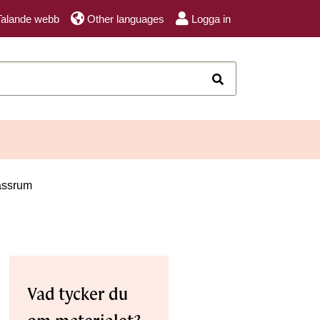
Talande webb
Other languages
Logga in
Sök
lassrum
Vad tycker du