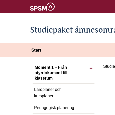
Studiepaket ämnesomr
Start
Visa/dölj unde
Studi
Moment 1 – Från
styrdokument till
klassrum
Läroplaner och
kursplaner
Pedagogisk planering