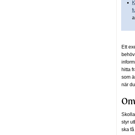
K
f
a
Ett ex
behövs
inform
hitta 
som är
när du
Om
Skolla
styr u
ska få