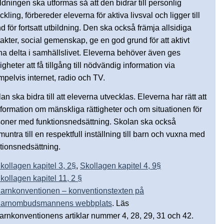
ldningen ska utformas så att den bidrar till personlig
ckling, förbereder eleverna för aktiva livsval och ligger till
d för fortsatt utbildning. Den ska också främja allsidiga
akter, social gemenskap, ge en god grund för att aktivt
a delta i samhällslivet. Eleverna behöver även ges
igheter att få tillgång till nödvändig information via
pelvis internet, radio och TV.
an ska bidra till att eleverna utvecklas. Eleverna har rätt att
nformation om mänskliga rättigheter och om situationen för
oner med funktionsnedsättning. Skolan ska också
untra till en respektfull inställning till barn och vuxna med
tionsnedsättning.
kollagen kapitel 3, 2§
,
Skollagen kapitel 4, 9§
kollagen kapitel 11, 2 §
arnkonventionen – konventionstexten på
arnombudsmannens webbplats
. Läs
arnkonventionens artiklar nummer 4, 28, 29, 31 och 42.