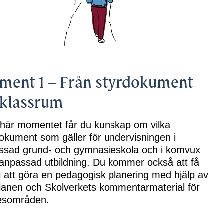
rsidor till Moment 2 – Bedömning
rsidor till Moment 3 – Samverkan för lärande
ment 1 – Från styrdokument
rsidor till Moment 4 – Om intellektuell funktionsnedsättning
l klassrum
t här momentet får du kunskap om vilka
okument som gäller för undervisningen i
ersidor till Moment 5 – Samspel och kommunikation
ssad grund- och gymnasieskola och i komvux
anpassad utbildning. Du kommer också att få
sidor till Moment 6 – Tillgängliga lärmiljöer
i att göra en pedagogisk planering med hjälp av
planen och Skolverkets kommentarmaterial för
sområden.