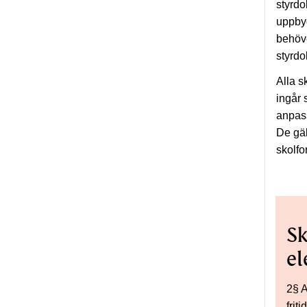
styrdo
uppbyg
behöve
styrdo
Alla s
ingår
anpas
De gäl
skolf
Sk
el
2§ A
frit