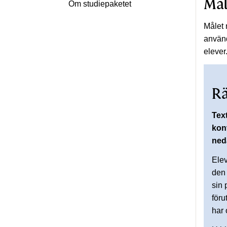
Må
Om studiepaketet
Målet 
använd
elever
Rä
Text
kon
ned
Ele
den 
sin 
föru
har 