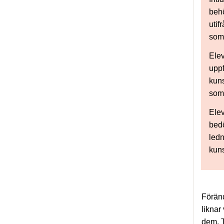
behö
utif
som 
Elev
uppf
kuns
som 
Elev
bed
ledn
kun
Föränd
liknar
dem. T