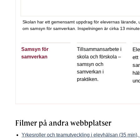
Skolan har ett gemensamt uppdrag för elevernas lär
Skolan har ett gemensamt uppdrag för elevernas lärande, utv
om samsyn för samverkan. Inspelningen är cirka 13 minuter
Samsyn för
Tillsammansarbete i
Ele
samverkan
skola och förskola –
ett
samsyn och
sa
samverkan i
hä
praktiken.
und
Filmer på andra webbplatser
Yrkesroller och teamutveckling i elevhälsan (35 min),