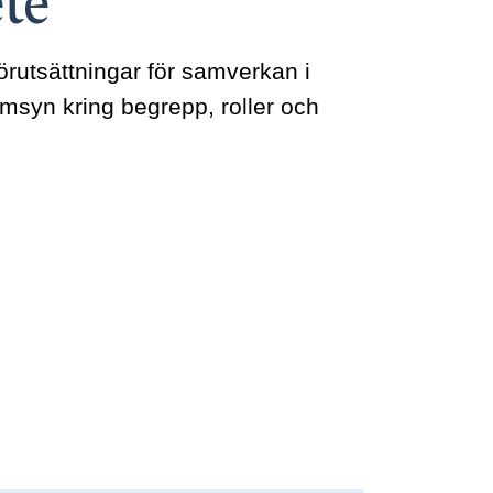
ete
ompetens
örutsättningar för samverkan i
amsyn kring begrepp, roller och