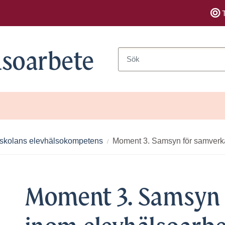
lsoarbete
Sök
a skolans elevhälsokompetens
Moment 3. Samsyn för samverk
Moment 3. Samsyn 
Visa/dölj undersidor till Organisera kompetensutveckling