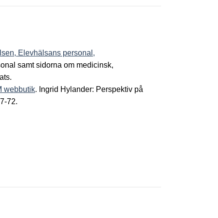
lsen, Elevhälsans personal,
sonal samt sidorna om medicinsk,
ats.
M webbutik
. Ingrid Hylander: Perspektiv på
47-72.