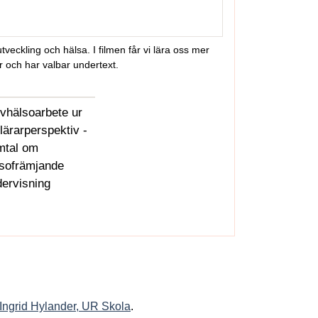
ande, utveckling och hälsa. I filmen får vi lära oss mer om
eckling och hälsa. I filmen får vi lära oss mer
 och har valbar undertext.
vhälsoarbete ur
 lärarperspektiv -
mtal om
lsofrämjande
ervisning
 Ingrid Hylander, UR Skola
.