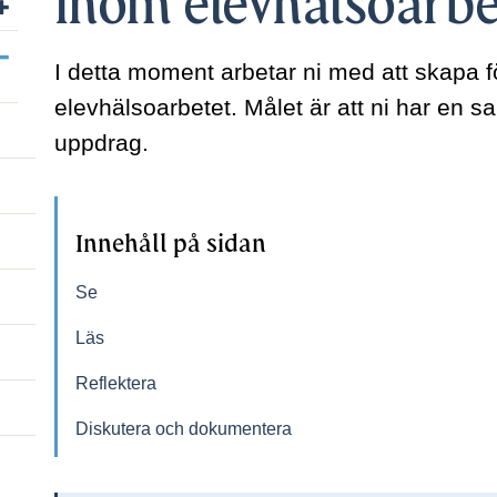
inom elevhälsoarb
Visa/dölj undersidor till Materialet Att höja skolans elevhälsok
I detta moment arbetar ni med att skapa f
elevhälsoarbetet. Målet är att ni har en s
uppdrag.
Innehåll på sidan
Se
Läs
Reflektera
Diskutera och dokumentera