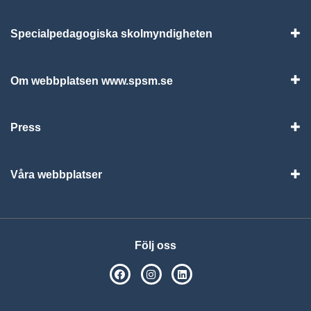
Specialpedagogiska skolmyndigheten
Vis
Om webbplatsen www.spsm.se
Vis
Press
Visa
Våra webbplatser
Visa
Följ oss
SPSM på Facebook
SPSM på Instagram
Följ oss på Linkedin