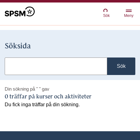
Sök
Meny
Söksida
Sök
Din sökning på
" "
gav
0 träffar på kurser och aktiviteter
Du fick inga träffar på din sökning.