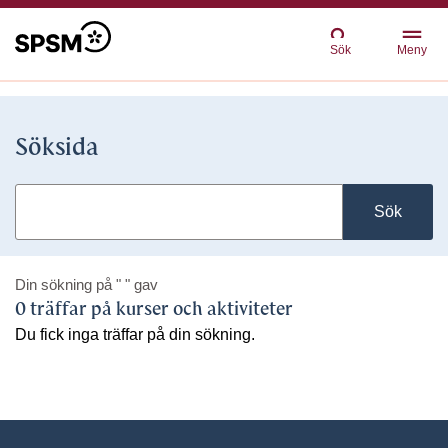
Sök
Meny
Söksida
Sök
Din sökning på
" "
gav
0 träffar på kurser och aktiviteter
Du fick inga träffar på din sökning.