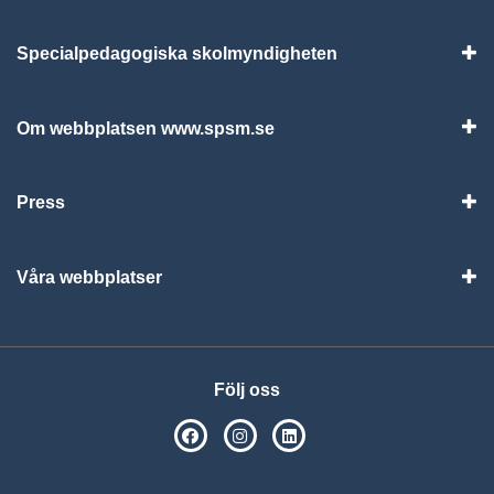
Specialpedagogiska skolmyndigheten
Vis
Om webbplatsen www.spsm.se
Vis
Press
Visa
Våra webbplatser
Visa
Följ oss
SPSM på Facebook
SPSM på Instagram
Följ oss på Linkedin