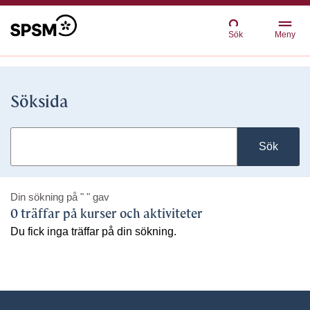
Sök
Meny
Söksida
Sök
Din sökning på
" "
gav
0 träffar på kurser och aktiviteter
Du fick inga träffar på din sökning.