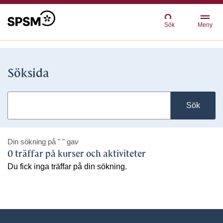
Sök
Meny
Söksida
Sök
Din sökning på
" "
gav
0 träffar på kurser och aktiviteter
Du fick inga träffar på din sökning.