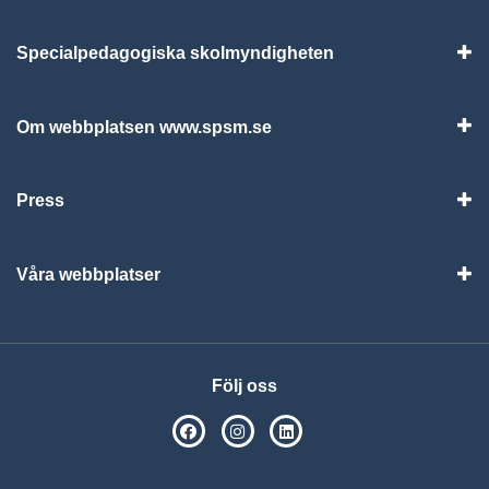
Specialpedagogiska skolmyndigheten
Vis
Om webbplatsen www.spsm.se
Vis
Press
Visa
Våra webbplatser
Visa
Följ oss
SPSM på Facebook
SPSM på Instagram
Följ oss på Linkedin