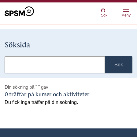
Sök
Meny
Söksida
Sök
Din sökning på
" "
gav
0 träffar på kurser och aktiviteter
Du fick inga träffar på din sökning.