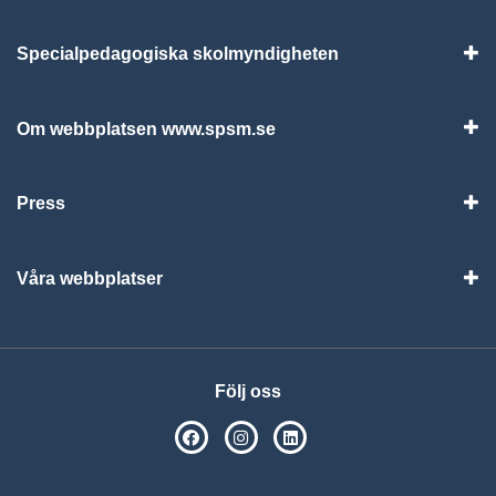
Specialpedagogiska skolmyndigheten
Vis
Om webbplatsen www.spsm.se
Vis
Press
Visa
Våra webbplatser
Visa
Följ oss
SPSM på Facebook
SPSM på Instagram
Följ oss på Linkedin