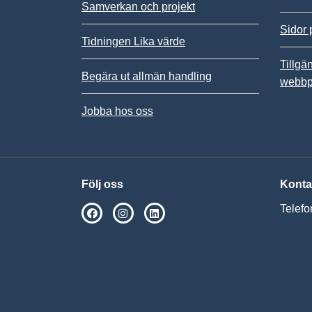
Samverkan och projekt
Sidor 
Tidningen Lika värde
Tillgä
Begära ut allmän handling
webbp
Jobba hos oss
Följ oss
Konta
Telefo
SPSM på Facebook
SPSM på Instagram
Följ oss på Linkedin