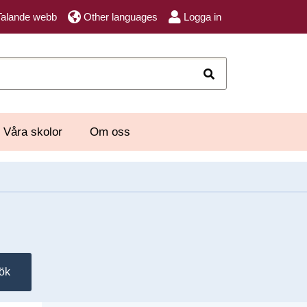
Talande webb
Other languages
Logga in
Sök
Våra skolor
Om oss
ök