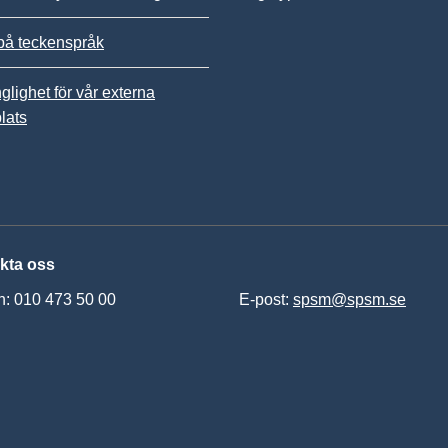
på teckenspråk
nglighet för vår externa
lats
kta oss
n: 010 473 50 00
E-post:
spsm@spsm.se