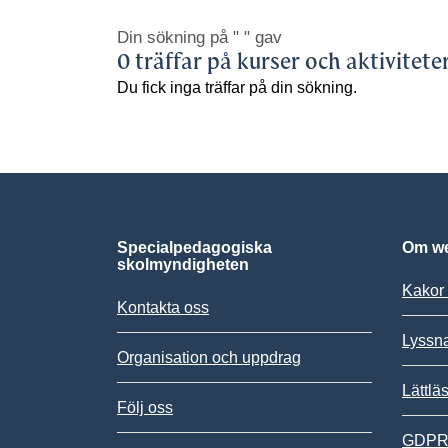
Din sökning på
" "
gav
0 träffar på kurser och aktivitete
Du fick inga träffar på din sökning.
Specialpedagogiska
Om we
skolmyndigheten
Kakor 
Kontakta oss
Lyssn
Organisation och uppdrag
Lättlä
Följ oss
GDPR,