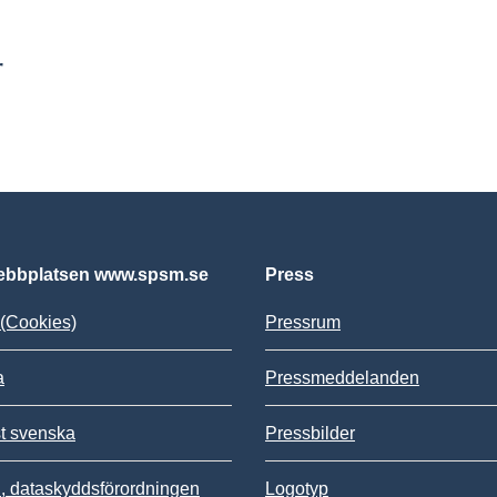
r
bbplatsen www.spsm.se
Press
(Cookies)
Pressrum
a
Pressmeddelanden
st svenska
Pressbilder
 dataskyddsförordningen
Logotyp