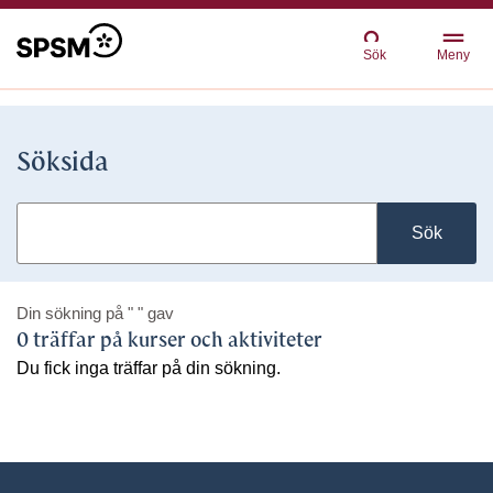
Sök
Meny
Söksida
Sök
Din sökning på
" "
gav
0 träffar på kurser och aktiviteter
Du fick inga träffar på din sökning.