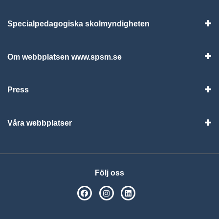
Specialpedagogiska skolmyndigheten
Vis
Om webbplatsen www.spsm.se
Vis
Press
Visa
Våra webbplatser
Visa
Följ oss
SPSM på Facebook
SPSM på Instagram
Följ oss på Linkedin