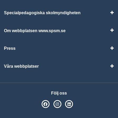
Specialpedagogiska skolmyndigheten
Vis
Om webbplatsen www.spsm.se
Vis
Press
Visa
Våra webbplatser
Visa
Följ oss
SPSM på Facebook
SPSM på Instagram
Följ oss på Linkedin