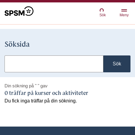
Sök
Meny
Söksida
Sök
Din sökning på
" "
gav
0 träffar på kurser och aktiviteter
Du fick inga träffar på din sökning.