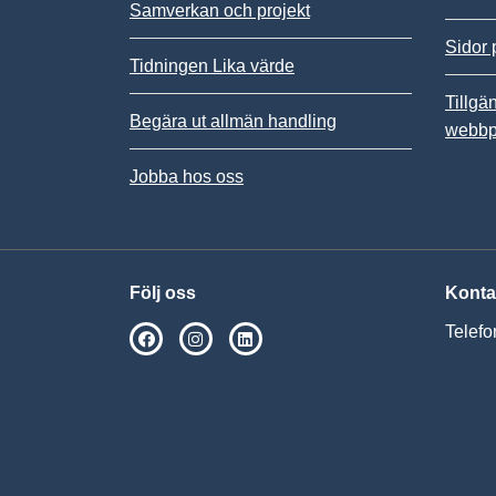
Samverkan och projekt
Sidor 
Tidningen Lika värde
Tillgä
Begära ut allmän handling
webbp
Jobba hos oss
Följ oss
Konta
Telefo
SPSM på Facebook
SPSM på Instagram
Följ oss på Linkedin