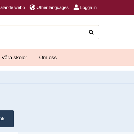
Talande webb
Other languages
Logga in
Sök
Våra skolor
Om oss
ök