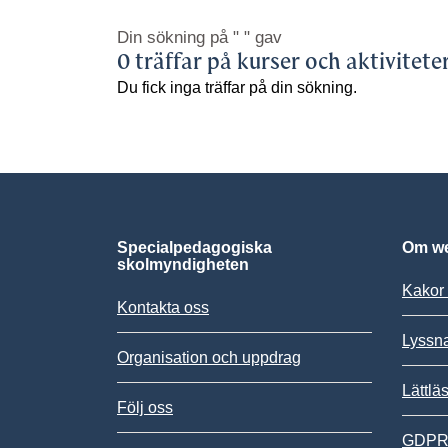
Din sökning på
" "
gav
0 träffar på kurser och aktivitete
Du fick inga träffar på din sökning.
Specialpedagogiska
Om we
skolmyndigheten
Kakor 
Kontakta oss
Lyssn
Organisation och uppdrag
Lättlä
Följ oss
GDPR,