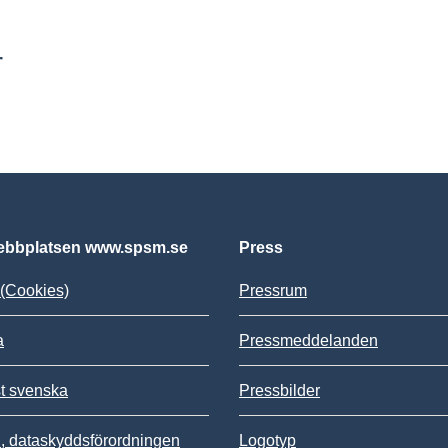
r
bbplatsen www.spsm.se
Press
(Cookies)
Pressrum
a
Pressmeddelanden
st svenska
Pressbilder
 dataskyddsförordningen
Logotyp