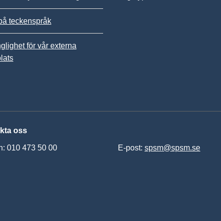
på teckenspråk
nglighet för vår externa
lats
kta oss
n: 010 473 50 00
E-post:
spsm@spsm.se