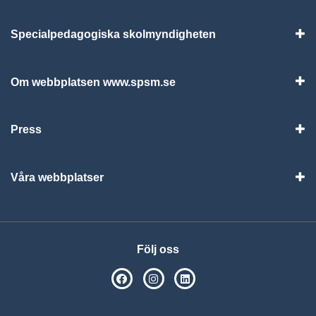
Specialpedagogiska skolmyndigheten
Vis
Om webbplatsen www.spsm.se
Vis
Press
Visa
Våra webbplatser
Visa
Följ oss
SPSM på Facebook
SPSM på Instagram
Följ oss på Linkedin