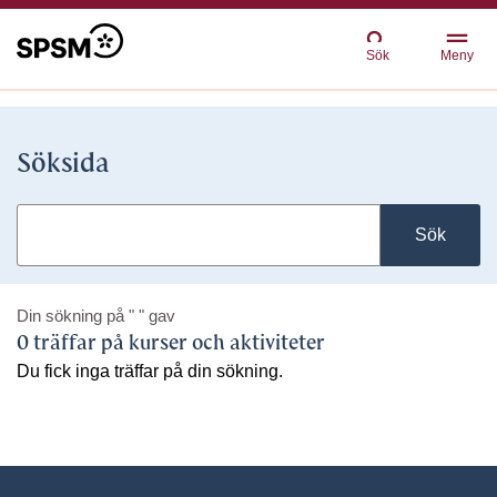
Sök
Meny
Söksida
Sök
Din sökning på
" "
gav
0 träffar på kurser och aktiviteter
Du fick inga träffar på din sökning.