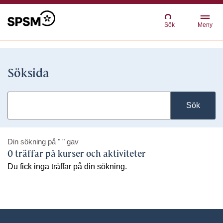
Sök
Meny
Söksida
Sök
Din sökning på
" "
gav
0 träffar på kurser och aktiviteter
Du fick inga träffar på din sökning.