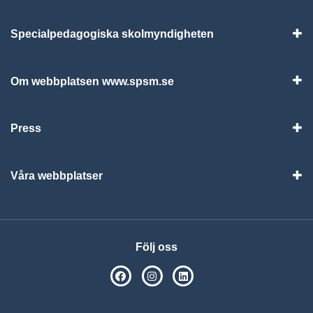
Specialpedagogiska skolmyndigheten
Vis
Om webbplatsen www.spsm.se
Vis
Press
Visa
Våra webbplatser
Visa
Följ oss
SPSM på Facebook
SPSM på Instagram
Följ oss på Linkedin