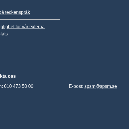
på teckenspråk
nglighet för vår externa
lats
kta oss
n: 010 473 50 00
E-post:
spsm@spsm.se