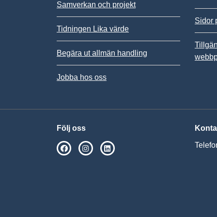
Samverkan och projekt
Sidor 
Tidningen Lika värde
Tillgä
Begära ut allmän handling
webbp
Jobba hos oss
Följ oss
Konta
Telefo
SPSM på Facebook
SPSM på Instagram
Följ oss på Linkedin