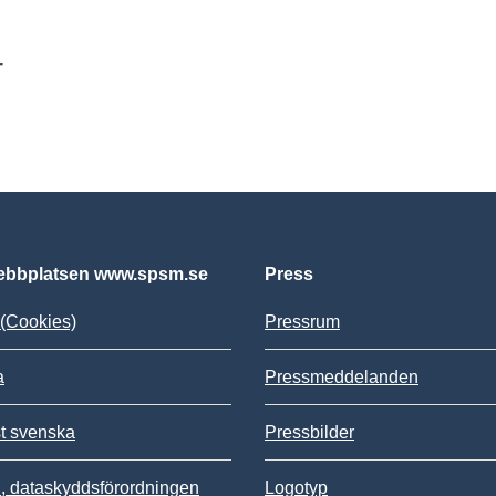
r
bbplatsen www.spsm.se
Press
(Cookies)
Pressrum
a
Pressmeddelanden
st svenska
Pressbilder
 dataskyddsförordningen
Logotyp