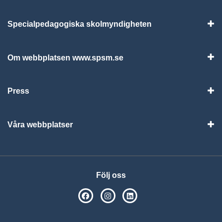
Specialpedagogiska skolmyndigheten
Vis
Om webbplatsen www.spsm.se
Vis
Press
Visa
Våra webbplatser
Visa
Följ oss
SPSM på Facebook
SPSM på Instagram
Följ oss på Linkedin