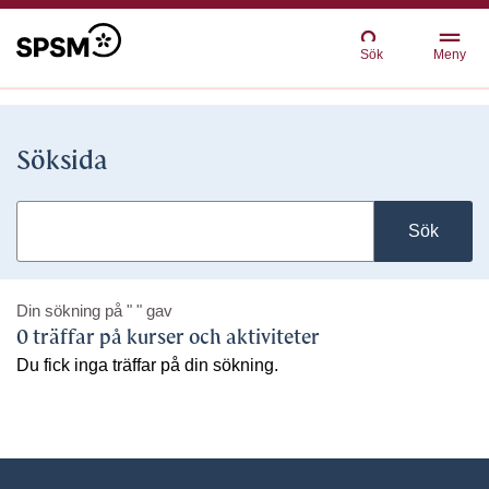
Sök
Meny
Söksida
Sök
Din sökning på
" "
gav
0 träffar på kurser och aktiviteter
Du fick inga träffar på din sökning.