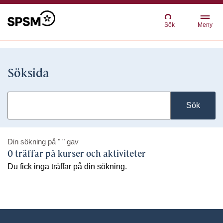
Sök
Meny
Söksida
Sök
Din sökning på
" "
gav
0 träffar på kurser och aktiviteter
Du fick inga träffar på din sökning.