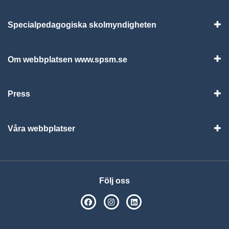
Specialpedagogiska skolmyndigheten
Vis
Om webbplatsen www.spsm.se
Vis
Press
Visa
Våra webbplatser
Visa
Följ oss
SPSM på Facebook
SPSM på Instagram
Följ oss på Linkedin