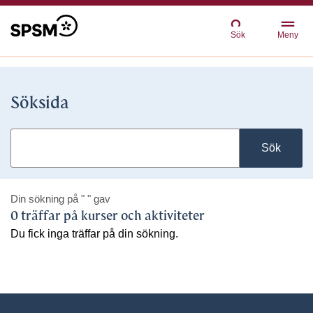
Sök
Meny
Söksida
Sök
Din sökning på
" "
gav
0 träffar på kurser och aktiviteter
Du fick inga träffar på din sökning.