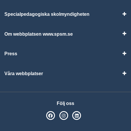
Specialpedagogiska skolmyndigheten
Vis
Om webbplatsen www.spsm.se
Vis
Press
Visa
Våra webbplatser
Visa
Följ oss
SPSM på Facebook
SPSM på Instagram
Följ oss på Linkedin