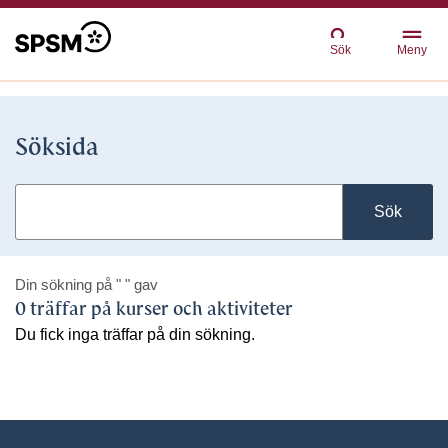
Sök
Meny
Söksida
Sök
Din sökning på
" "
gav
0 träffar på kurser och aktiviteter
Du fick inga träffar på din sökning.