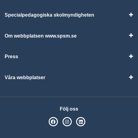
Specialpedagogiska skolmyndigheten
Vis
Om webbplatsen www.spsm.se
Vis
Press
Visa
Våra webbplatser
Visa
Följ oss
SPSM på Facebook
SPSM på Instagram
Följ oss på Linkedin