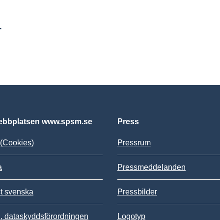
r
bbplatsen www.spsm.se
Press
(Cookies)
Pressrum
a
Pressmeddelanden
st svenska
Pressbilder
 dataskyddsförordningen
Logotyp