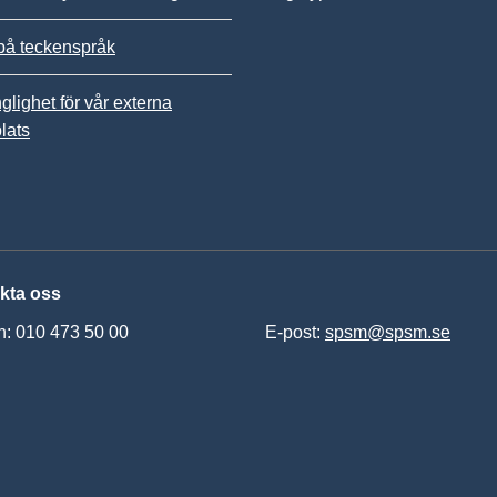
på teckenspråk
nglighet för vår externa
lats
kta oss
n: 010 473 50 00
E-post:
spsm@spsm.se