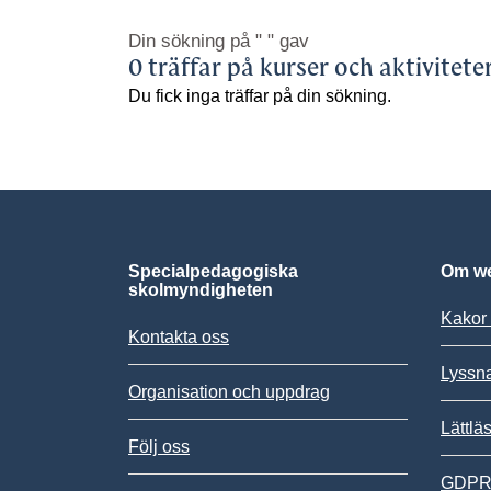
Din sökning på
" "
gav
0 träffar på kurser och aktivitete
Du fick inga träffar på din sökning.
Specialpedagogiska
Om we
skolmyndigheten
Kakor 
Kontakta oss
Lyssn
Organisation och uppdrag
Lättlä
Följ oss
GDPR,