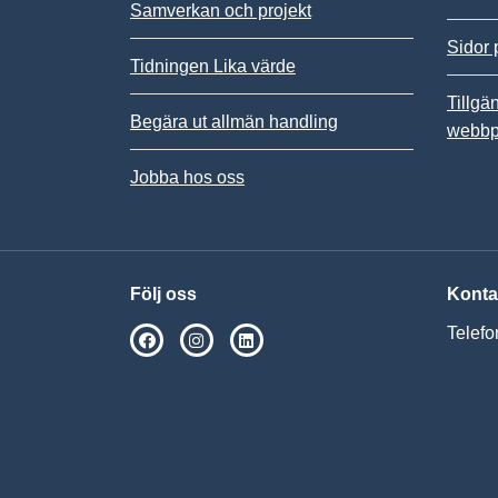
Samverkan och projekt
Sidor 
Tidningen Lika värde
Tillgä
Begära ut allmän handling
webbp
Jobba hos oss
Följ oss
Konta
Telefo
SPSM på Facebook
SPSM på Instagram
Följ oss på Linkedin