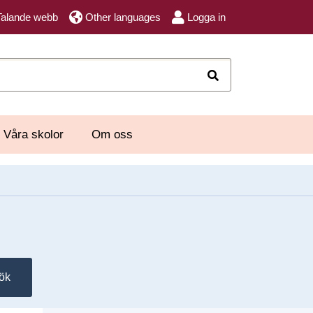
Talande webb
Other languages
Logga in
Sök
Våra skolor
Om oss
ök