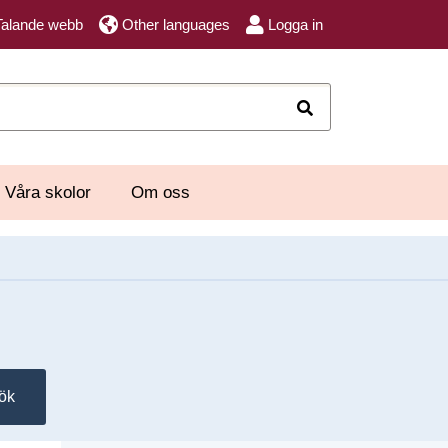
Talande webb
Other languages
Logga in
Sök
Våra skolor
Om oss
ök