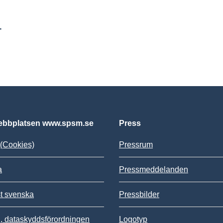
r
bbplatsen www.spsm.se
Press
(Cookies)
Pressrum
a
Pressmeddelanden
st svenska
Pressbilder
 dataskyddsförordningen
Logotyp