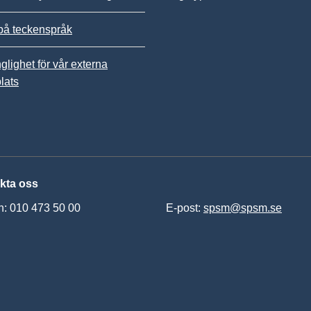
på teckenspråk
nglighet för vår externa
lats
kta oss
n: 010 473 50 00
E-post:
spsm@spsm.se