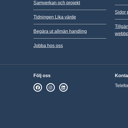
Samverkan och projekt
Sidor 
Tidningen Lika värde
Tillgä
Begära ut allmän handling
webbp
Jobba hos oss
Följ oss
Konta
Telefo
SPSM på Facebook
SPSM på Instagram
Följ oss på Linkedin