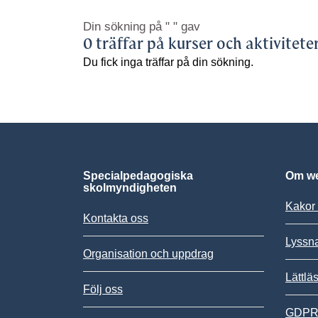
Din sökning på
" "
gav
0 träffar på kurser och aktivitete
Du fick inga träffar på din sökning.
Specialpedagogiska
Om we
skolmyndigheten
Kakor 
Kontakta oss
Lyssn
Organisation och uppdrag
Lättlä
Följ oss
GDPR,