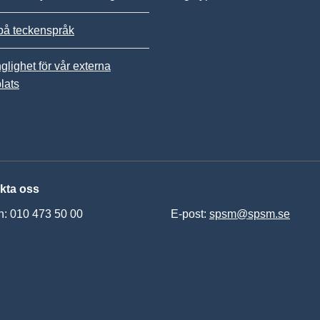
på teckenspråk
nglighet för vår externa
lats
kta oss
n: 010 473 50 00
E-post:
spsm@spsm.se