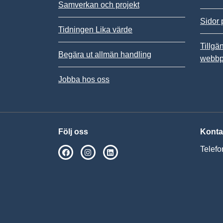
Samverkan och projekt
Sidor 
Tidningen Lika värde
Tillgä
Begära ut allmän handling
webbp
Jobba hos oss
Följ oss
Konta
Telefo
SPSM på Facebook
SPSM på Instagram
Följ oss på Linkedin