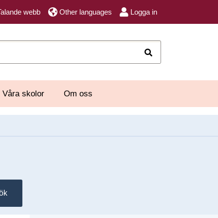
Talande webb
Other languages
Logga in
Sök
Våra skolor
Om oss
ök