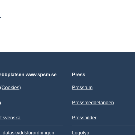
r
bbplatsen www.spsm.se
Press
(Cookies)
Pressrum
a
Pressmeddelanden
st svenska
Pressbilder
 dataskyddsförordningen
Logotyp