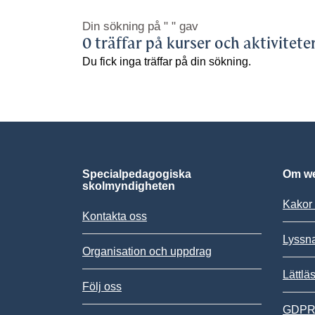
Din sökning på
" "
gav
0 träffar på kurser och aktivitete
Du fick inga träffar på din sökning.
Specialpedagogiska
Om we
skolmyndigheten
Kakor 
Kontakta oss
Lyssn
Organisation och uppdrag
Lättlä
Följ oss
GDPR,