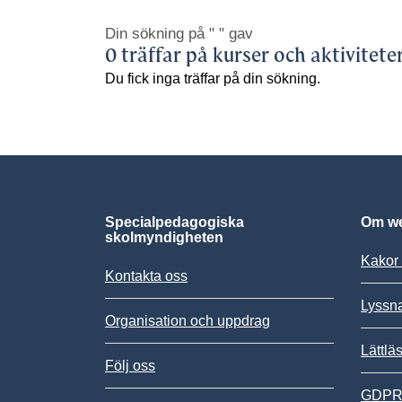
Din sökning på
" "
gav
0 träffar på kurser och aktivitete
Du fick inga träffar på din sökning.
Specialpedagogiska
Om we
skolmyndigheten
Kakor 
Kontakta oss
Lyssn
Organisation och uppdrag
Lättlä
Följ oss
GDPR,