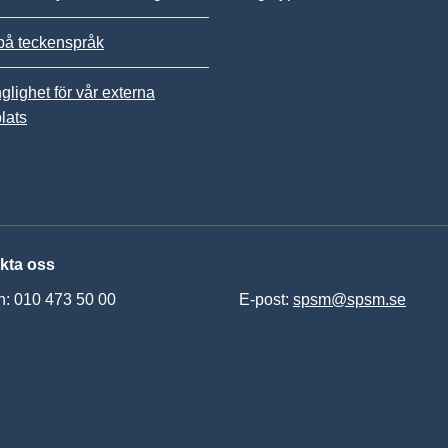
på teckenspråk
nglighet för vår externa
lats
kta oss
n: 010 473 50 00
E-post:
spsm@spsm.se