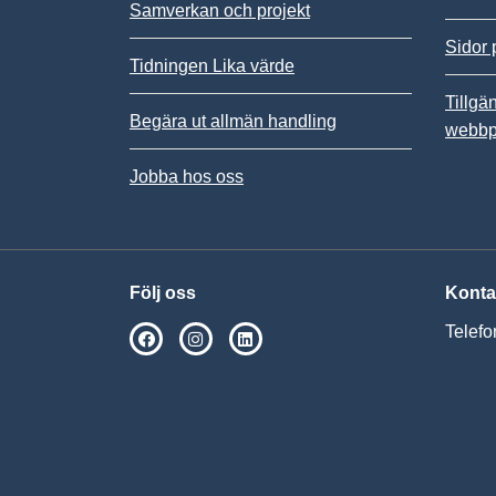
Samverkan och projekt
Sidor 
Tidningen Lika värde
Tillgä
Begära ut allmän handling
webbp
Jobba hos oss
Följ oss
Konta
Telefo
SPSM på Facebook
SPSM på Instagram
Följ oss på Linkedin