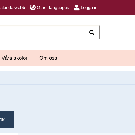
Talande webb
Other languages
Logga in
Sök
Våra skolor
Om oss
ök