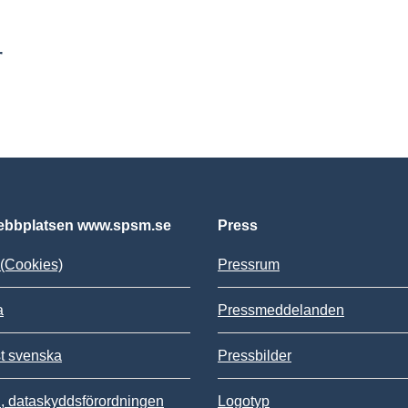
r
bbplatsen www.spsm.se
Press
(Cookies)
Pressrum
a
Pressmeddelanden
st svenska
Pressbilder
 dataskyddsförordningen
Logotyp