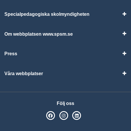
Specialpedagogiska skolmyndigheten
Vis
Om webbplatsen www.spsm.se
Vis
Press
Visa
Våra webbplatser
Visa
Följ oss
SPSM på Facebook
SPSM på Instagram
Följ oss på Linkedin