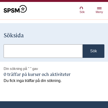
Sök
Meny
Söksida
Sök
Din sökning på
" "
gav
0 träffar på kurser och aktiviteter
Du fick inga träffar på din sökning.