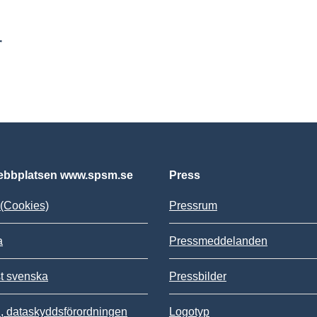
r
bbplatsen www.spsm.se
Press
(Cookies)
Pressrum
a
Pressmeddelanden
st svenska
Pressbilder
 dataskyddsförordningen
Logotyp