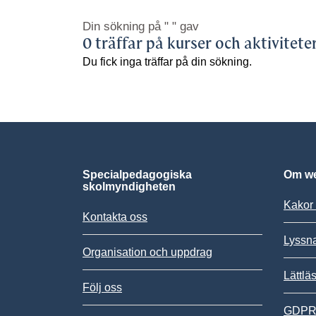
Din sökning på
" "
gav
0 träffar på kurser och aktivitete
Du fick inga träffar på din sökning.
Specialpedagogiska
Om we
skolmyndigheten
Kakor 
Kontakta oss
Lyssn
Organisation och uppdrag
Lättlä
Följ oss
GDPR,