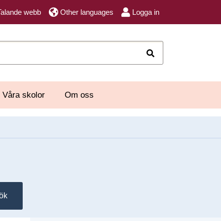
Talande webb
Other languages
Logga in
Sök
Våra skolor
Om oss
ök