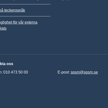
på teckenspråk
nglighet för vår externa
lats
kta oss
n: 010 473 50 00
E-post:
spsm@spsm.se