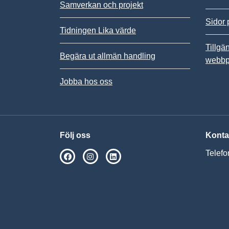
Samverkan och projekt
Sidor 
Tidningen Lika värde
Tillgä
Begära ut allmän handling
webbp
Jobba hos oss
Följ oss
Konta
Telefo
SPSM på Facebook
SPSM på Instagram
Följ oss på Linkedin