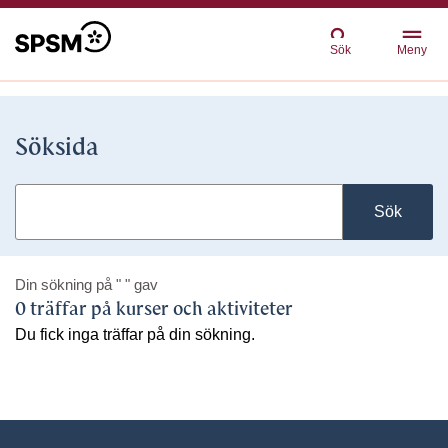
Sök
Meny
Söksida
Sök
Din sökning på
" "
gav
0 träffar på kurser och aktiviteter
Du fick inga träffar på din sökning.