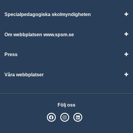
Specialpedagogiska skolmyndigheten
Vis
Om webbplatsen www.spsm.se
Vis
Press
Visa
Våra webbplatser
Visa
Följ oss
SPSM på Facebook
SPSM på Instagram
Följ oss på Linkedin